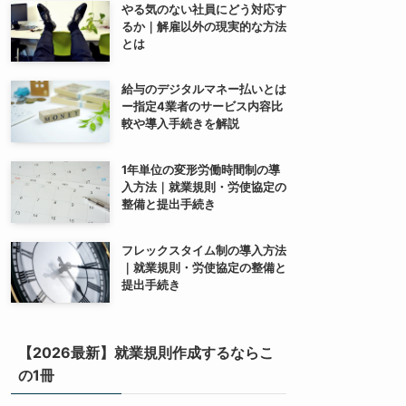
やる気のない社員にどう対応す
るか｜解雇以外の現実的な方法
とは
給与のデジタルマネー払いとは
ー指定4業者のサービス内容比
較や導入手続きを解説
1年単位の変形労働時間制の導
入方法｜就業規則・労使協定の
整備と提出手続き
フレックスタイム制の導入方法
｜就業規則・労使協定の整備と
提出手続き
【2026最新】就業規則作成するならこ
の1冊