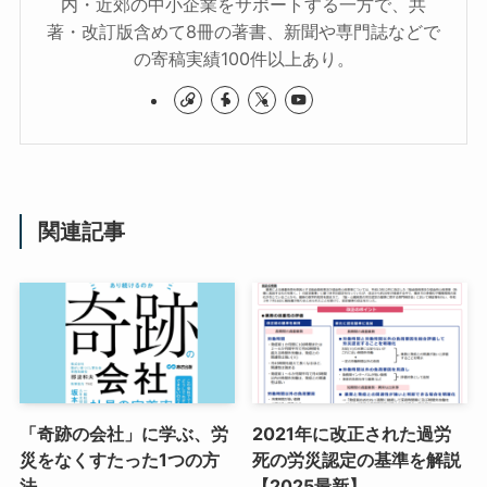
内・近郊の中小企業をサポートする一方で、共
著・改訂版含めて8冊の著書、新聞や専門誌などで
の寄稿実績100件以上あり。
関連記事
「奇跡の会社」に学ぶ、労
2021年に改正された過労
災をなくすたった1つの方
死の労災認定の基準を解説
法
【2025最新】