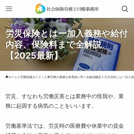
労災保険とはー加入義務や給付
内容、保険料まで全解説
【2025最新】
ホーム
労務知識ガイド｜人事労務の基礎を体系的に学べる総合解説
労災保険とはー加入義
労災、すなわち労働災害とは業務中の怪我や、業
務に起因する病気のことをいいます。
労働基準法では、労災時の医療費や休業中の賃金