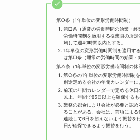
第○条（
1
年単位の変形労働時間制）
第□条（通常の労働時間の始業・終
労働時間制を適用する従業員の所定
均して週
40
時間以内とする。
1年単位の変形労働時間制を適用す
は第□条（通常の労働時間の始業・
第△条（
1
年単位の変形労働時間制の休
第○条の
1
年単位の変形労働時間制
別途定める会社の年間カレンダーに
前項の年間カレンダーで定める休日
以上、年間で
85
日以上を確保するも
業務の都合により会社が必要と認め
ることがある。会社は、前項による
連続して6日を超えないよう振替を
日が確保できるよう振替を行う。