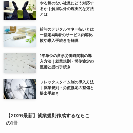
やる気のない社員にどう対応す
るか｜解雇以外の現実的な方法
とは
給与のデジタルマネー払いとは
ー指定4業者のサービス内容比
較や導入手続きを解説
1年単位の変形労働時間制の導
入方法｜就業規則・労使協定の
整備と提出手続き
フレックスタイム制の導入方法
｜就業規則・労使協定の整備と
提出手続き
【2026最新】就業規則作成するならこ
の1冊