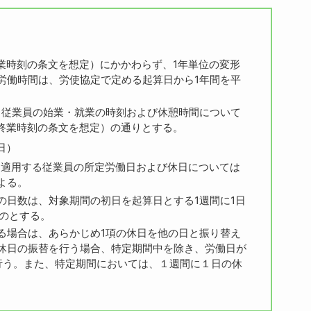
業時刻の条文を想定）にかかわらず、
1
年単位の変形
労働時間は、労使協定で定める起算日から
1
年間を平
る従業員の始業・就業の時刻および休憩時間について
終業時刻の条文を想定）の通りとする。
日）
を適用する従業員の所定労働日および休日については
よる。
の日数は、対象期間の初日を起算日とする
1
週間に
1
日
のとする。
る場合は、あらかじめ1項の休日を他の日と振り替え
休日の振替を行う場合、特定期間中を除き、労働日が
行う。また、特定期間においては、１週間に１日の休